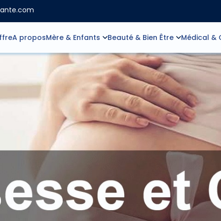
sante.com
ffre
A propos
Mère & Enfants
Beauté & Bien Être
Médical & 