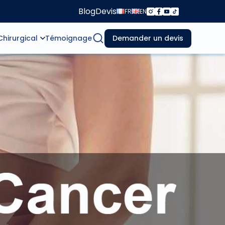
Blog
Devis
FR
EN
Chirurgical
Témoignage
Demander un devis