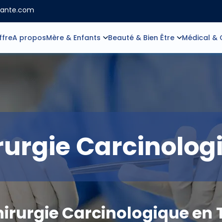
sante.com
ffre
A propos
Mère & Enfants
Beauté & Bien Être
Médical & 
rurgie Carcinolog
irurgie Carcinologique en 