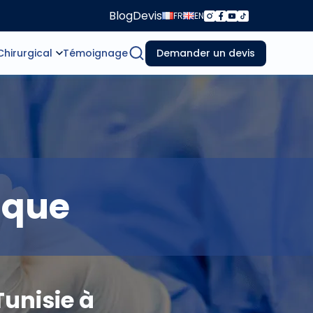
Blog
Devis
FR
EN
Chirurgical
Témoignage
Demander un devis
ique
Tunisie à