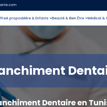
sante.com
ffre
A propos
Mère & Enfants
Beauté & Bien Être
Médical & 
anchiment Denta
anchiment Dentaire en Tunis