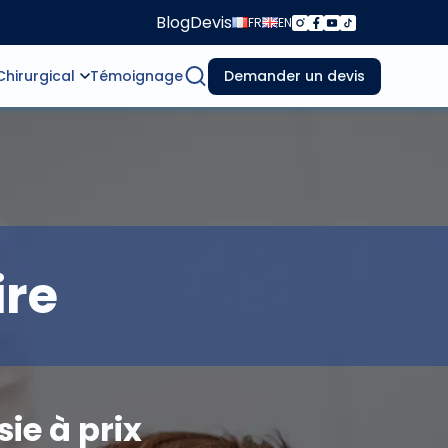
Blog
Devis
FR
EN
Chirurgical
Témoignage
Demander un devis
ire
ie à prix