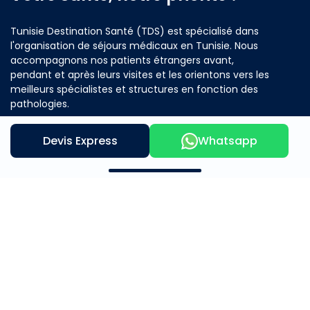
Tunisie Destination Santé (TDS) est spécialisé dans
l'organisation de séjours médicaux en Tunisie. Nous
accompagnons nos patients étrangers avant,
pendant et après leurs visites et les orientons vers les
meilleurs spécialistes et structures en fonction des
pathologies.
Devis Express
Whatsapp
Contactez nous
Notre offre
A propos
Mère et Enfants
Beauté et Bien Être