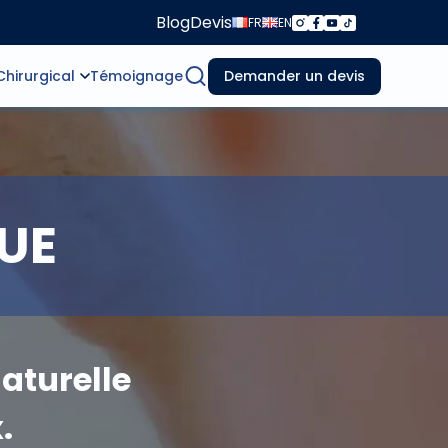
Blog
Devis
FR
EN
Chirurgical
Témoignage
Demander un devis
FUE
aturelle
.