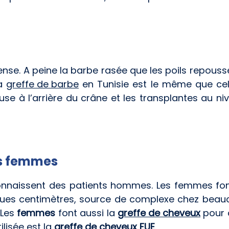
e. A peine la barbe rasée que les poils repouss
la
greffe de barbe
en Tunisie est le même que cel
se à l’arrière du crâne et les transplantes au ni
es femmes
nnaissent des patients hommes. Les femmes font
es centimètres, source de complexe chez beaucoup
 Les
femmes
font aussi la
greffe de cheveux
pour d
ilisée est la
greffe de cheveux FUE
.