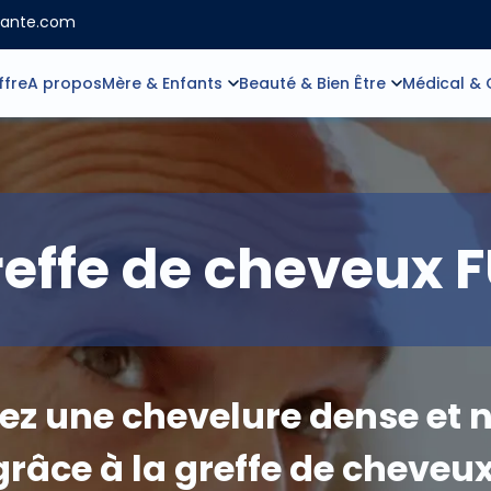
sante.com
ffre
A propos
Mère & Enfants
Beauté & Bien Être
Médical & 
effe de cheveux 
ez une chevelure dense et n
grâce à la greffe de cheveux