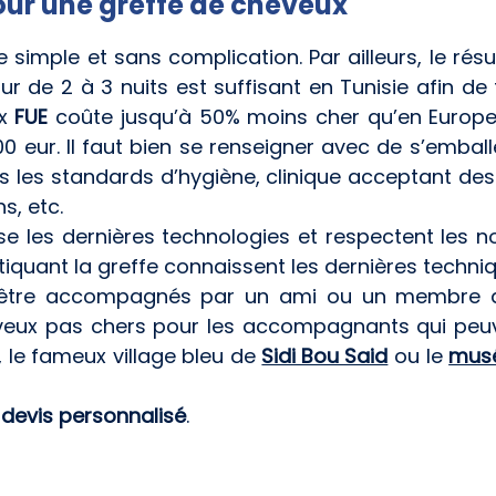
pour une greffe de cheveux
simple et sans complication. Par ailleurs, le rés
de 2 à 3 nuits est suffisant en Tunisie afin de fa
ux
FUE
coûte jusqu’à 50% moins cher qu’en Europe.
 eur. Il faut bien se renseigner avec de s’emballe
as les standards d’hygiène, clinique acceptant de
s, etc.
se les dernières technologies et respectent les no
atiquant la greffe connaissent les dernières techni
 d’être accompagnés par un ami ou un membre d
veux pas chers pour les accompagnants qui peuven
, le fameux village bleu de
Sidi Bou Said
ou le
musé
n
devis personnalisé
.