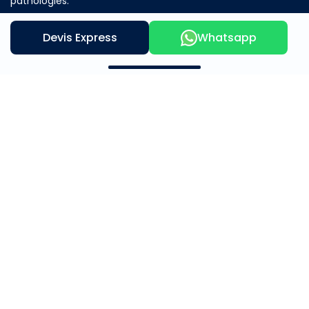
pathologies.
Devis Express
Whatsapp
Contactez nous
Notre offre
A propos
Mère et Enfants
Beauté et Bien Être
Médical & Chirurgical
Témoignage
Adresse
Tunis- Tunisie