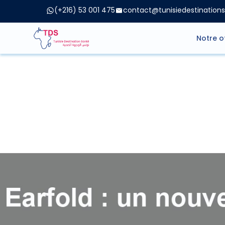
(+216) 53 001 475
contact@tunisiedestination
Notre o