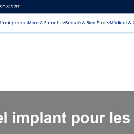
sante.com
ffre
A propos
Mère & Enfants
Beauté & Bien Être
Médical & 