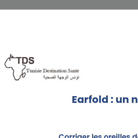
Earfold : un 
Corriger les oreilles 