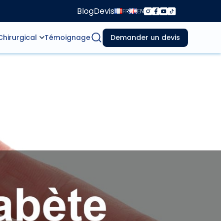
Blog
Devis
FR
EN
Chirurgical
Témoignage
Demander un devis