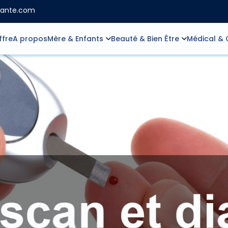
sante.com
ffre
A propos
Mère & Enfants
Beauté & Bien Être
Médical & 