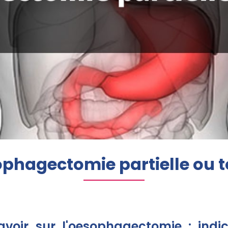
phagectomie partielle ou t
avoir sur l'oesophagectomie : indi