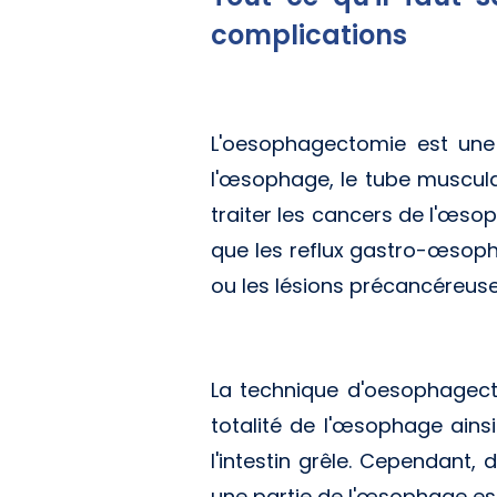
complications
L'oesophagectomie est une i
l'œsophage, le tube musculai
traiter les cancers de l'œso
que les reflux gastro-œsoph
ou les lésions précancéreus
La technique d'oesophagecto
totalité de l'œsophage ains
l'intestin grêle. Cependant,
une partie de l'œsophage est