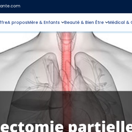
sante.com
ffre
A propos
Mère & Enfants
Beauté & Bien Être
Médical & 