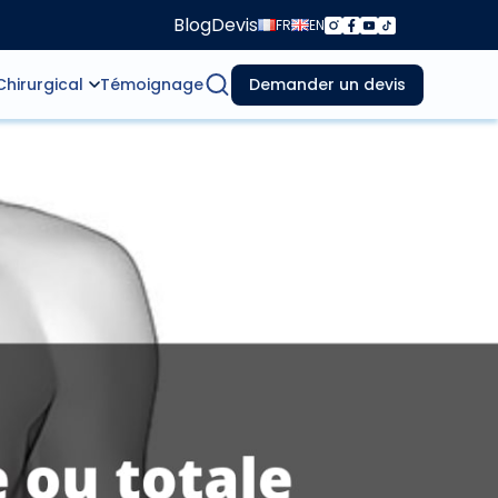
Blog
Devis
FR
EN
Chirurgical
Témoignage
Demander un devis