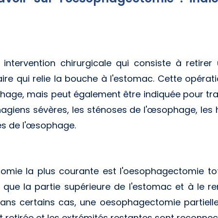
ntervention chirurgicale qui consiste à retirer 
re qui relie la bouche à l'estomac. Cette opérat
phage, mais peut également être indiquée pour trait
agiens sévères, les sténoses de l'œsophage, les 
es de l'œsophage.
mie la plus courante est l'oesophagectomie total
i que la partie supérieure de l'estomac et à le
 dans certains cas, une oesophagectomie partielle
 retirée et les extrémités restantes sont reconnec