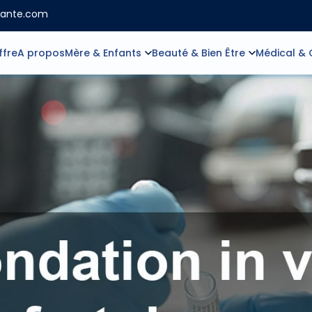
sante.com
ffre
A propos
Mère & Enfants
Beauté & Bien Être
Médical & 