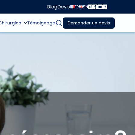
Blog
Devis
FR
EN
Chirurgical
Témoignage
Demander un devis