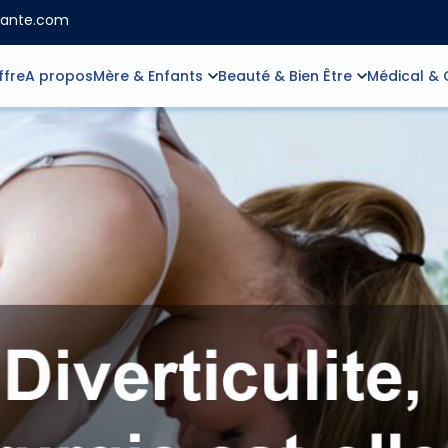
sante.com
ffre
A propos
Mère & Enfants
Beauté & Bien Être
Médical & 