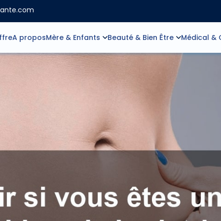
sante.com
ffre
A propos
Mère & Enfants
Beauté & Bien Être
Médical & 