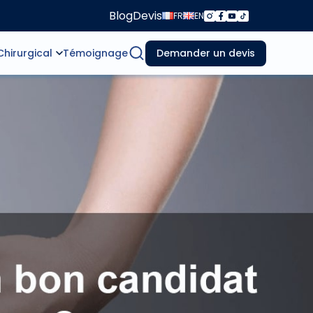
Blog
Devis
FR
EN
Chirurgical
Témoignage
Demander un devis