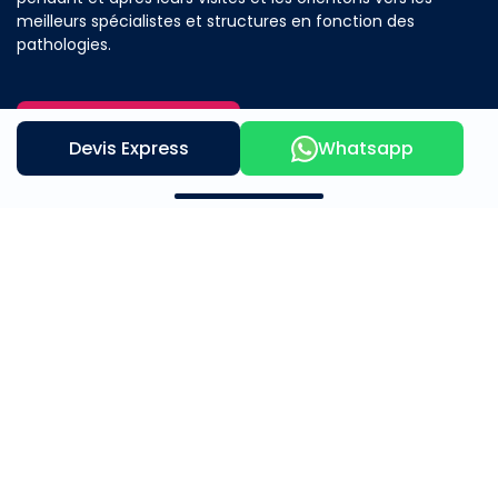
meilleurs spécialistes et structures en fonction des
pathologies.
Contactez nous
Devis Express
Whatsapp
Notre offre
A propos
Mère et Enfants
Beauté et Bien Être
Médical & Chirurgical
Témoignage
Adresse