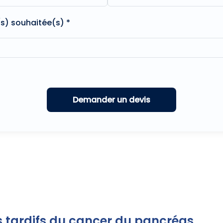
(s) souhaitée(s) *
 tardifs du cancer du pancréas