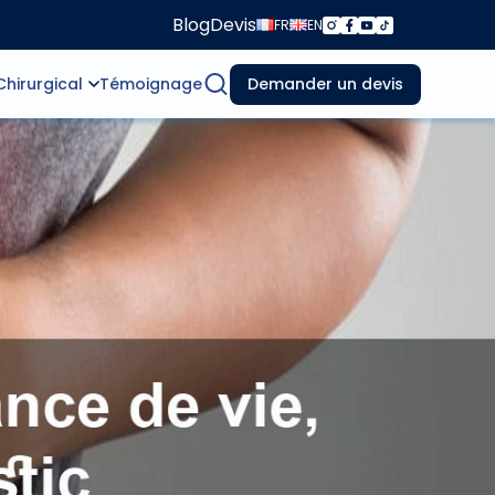
Blog
Devis
FR
EN
Chirurgical
Témoignage
Demander un devis