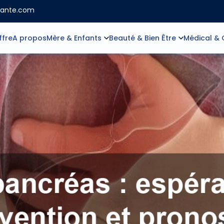
sante.com
ffre
A propos
Mère & Enfants
Beauté & Bien Être
Médical & 