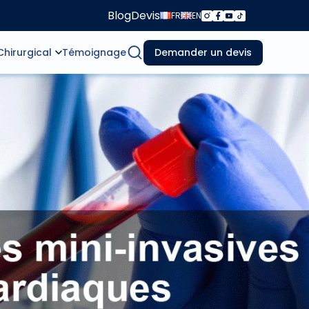
Blog
Devis
FR
EN
Chirurgical
Témoignage
Demander un devis