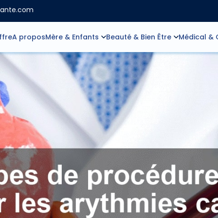
sante.com
ffre
A propos
Mère & Enfants
Beauté & Bien Être
Médical & 