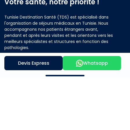
Votre santé, notre priorité !
Tunisie Destination Santé (TDS) est spécialisé dans
l'organisation de séjours médicaux en Tunisie. Nous
accompagnons nos patients étrangers avant,
pendant et après leurs visites et les orientons vers les
meilleurs spécialistes et structures en fonction des
pathologies.
Devis Express
Whatsapp
Contactez nous
Notre offre
A propos
Mère et Enfants
Beauté et Bien Être