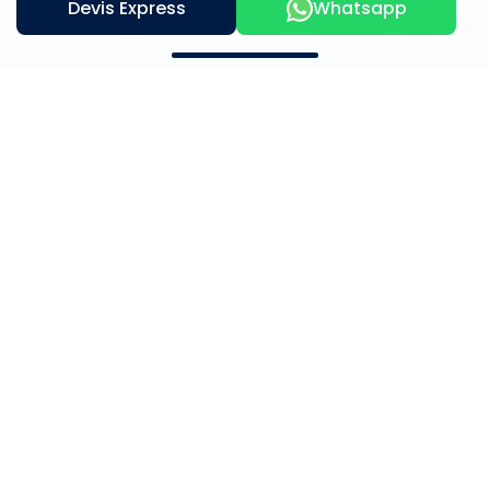
Devis Express
Whatsapp
Contactez nous
Notre offre
A propos
Mère et Enfants
Beauté et Bien Être
Médical & Chirurgical
Témoignage
Adresse
Tunis- Tunisie
Téléphone
(+216) 53 001 475