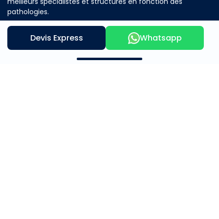
meilleurs spécialistes et structures en fonction des
pathologies.
Devis Express
Whatsapp
Contactez nous
Notre offre
A propos
Mère et Enfants
Beauté et Bien Être
Médical & Chirurgical
Témoignage
Adresse
Tunis- Tunisie