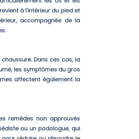
rticulièrement les os et les
revient à l'intérieur du pied et
xtérieur, accompagnée de la
es.
 chaussure. Dans ces cas, la
ésumé, les symptômes du gros
tômes affectent également la
à des remèdes non approuvés
opédiste ou un podologue, qui
 pour réduire ou résoudre le